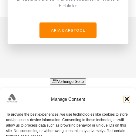
Einblicke
ARIA BARSTOOL
Vorherige Seite
DATENSCHUTZ
Manage Consent
Nehmen Sie Kontakt mit uns auf, um Ihre Designbedürfnisse zu besprechen.
To provide the best experiences, we use technologies like cookies to store
+38733428405;
and/or access device information. Consenting to these technologies will
allow us to process data such as browsing behavior or unique IDs on this
PUT FAMOSA 34A; 71212 HRASNICA; SARAJEVO;
site. Not consenting or withdrawing consent, may adversely affect certain
HADŽELI 226; 71240 HADŽIĆI; SARAJEVO;
info@adanaco.ba