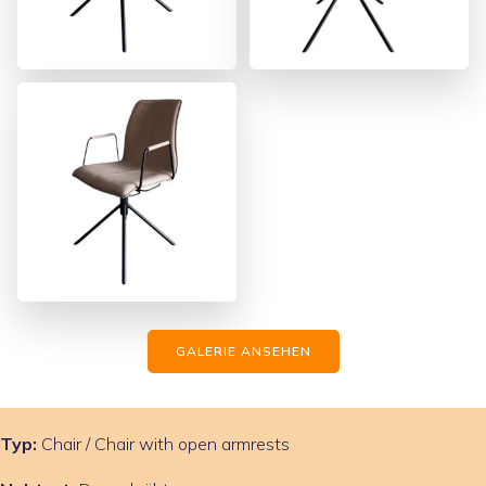
GALERIE ANSEHEN
Typ:
Chair / Chair with open armrests